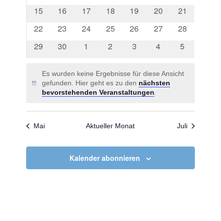
Veranstaltungen
Veranstaltungen
Veranstaltungen
Veranstaltungen
Veranstaltungen
Veranstaltungen
Veranstaltu
0
0
0
0
0
0
0
15
16
17
18
19
20
21
Veranstaltungen
Veranstaltungen
Veranstaltungen
Veranstaltungen
Veranstaltungen
Veranstaltungen
Veranstaltu
0
0
0
0
0
0
0
22
23
24
25
26
27
28
Veranstaltungen
Veranstaltungen
Veranstaltungen
Veranstaltungen
Veranstaltungen
Veranstaltungen
Veranstaltu
0
0
0
0
0
0
0
29
30
1
2
3
4
5
Veranstaltungen
Veranstaltungen
Veranstaltungen
Veranstaltungen
Veranstaltungen
Veranstaltungen
Veranstalt
Es wurden keine Ergebnisse für diese Ansicht
gefunden. Hier geht es zu den
nächsten
Hinweis
bevorstehenden Veranstaltungen
.
Mai
Aktueller Monat
Juli
Kalender abonnieren