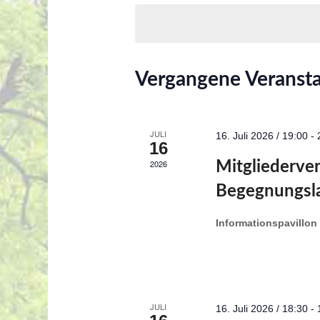
Veranstaltungen
wählen.
Schlüsselwort.
Kalender
Vergangene Veranst
von
Veranstaltungen
JULI
16. Juli 2026 / 19:00
-
16
2026
Mitgliederve
Begegnungsl
Informationspavillon
JULI
16. Juli 2026 / 18:30
-