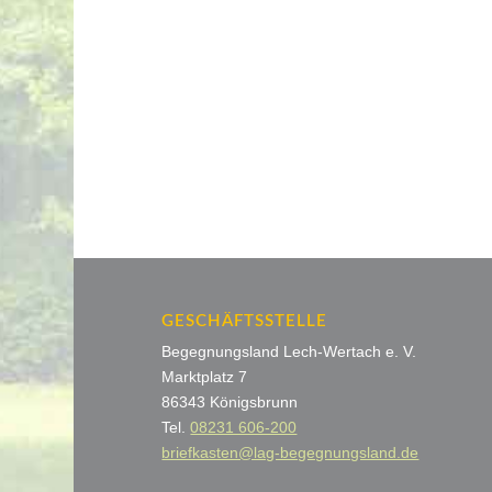
GESCHÄFTSSTELLE
Begegnungsland Lech-Wertach e. V.
Marktplatz 7
86343 Königsbrunn
Tel.
08231 606-200
briefkasten@lag-begegnungsland.de