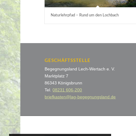
Naturlehrpfad – Rund um den Lochbach
GESCHÄFTSSTELLE
Begegnungsland Lech-Wertach e. V.
Marktplatz 7
86343 Königsbrunn
Tel.
08231 606-200
briefkasten@lag-begegnungsland.de