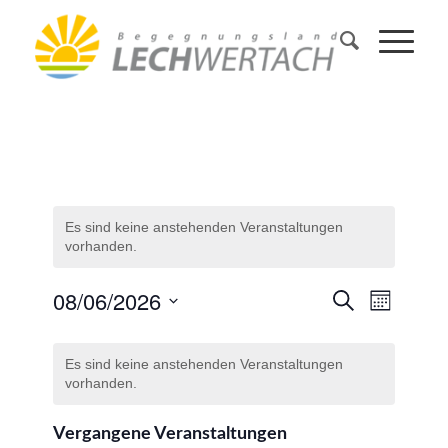
Es sind keine anstehenden Veranstaltungen
vorhanden.
08/06/2026
Veransta
Veranst
Suche
Monat
Ansicht
Such-
Datum
Navigat
Kalender
wählen.
und
Es sind keine anstehenden Veranstaltungen
von
vorhanden.
Ansichten
Veranstaltungen
Vergangene Veranstaltungen